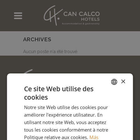
ARCHIVES
Aucun poste n'a été trouvé.
×
Ce site Web utilise des
cookies
SPANISH
Notre site Web utilise des cookies pour
CATALAN
améliorer l'expérience utilisateur. En
ENGLISH
utilisant notre site Web, vous acceptez
tous les cookies conformément à notre
GERMAN
SUIVEZ-NOUS SUR LES
Politique relative aux cookies.
Más