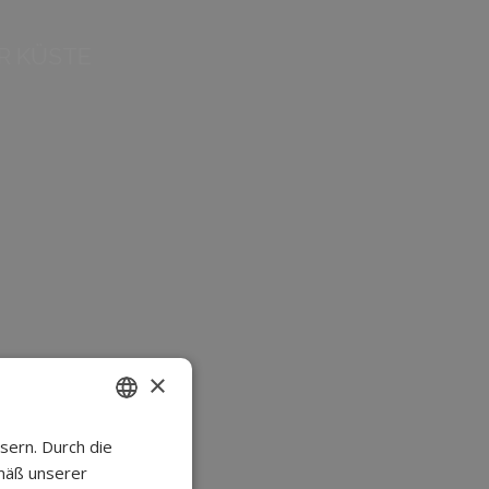
R KÜSTE
×
sern. Durch die
SPANISH
mäß unserer
CATALAN