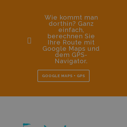
Wie kommt man
dorthin? Ganz
einfach,
berechnen Sie
Ihre Route mit
Google Maps und
dem GPS-
Navigator.
GOOGLE MAPS + GPS