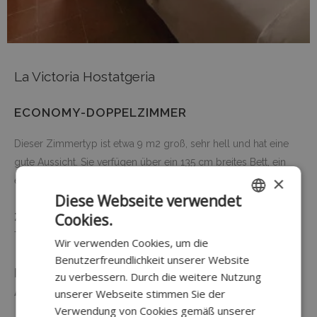
La Victoria Hostatgeria
ECONOMY-DOPPELZIMMER
Dieser Zimmertyp ist etwa 9 m2 groß, sehr hell und hat eine
gute Aussicht. Sie verfügen über ein 135 cm breites Bett, ein
×
eigenes Bad, einen Deckenventilator und Zentralheizung.
Diese Webseite verwendet
Cookies.
Zimmerausstattung
: Heizung, Dusche, kostenlose
SPANISH
Toilettenartikel, Toilette, Badezimmer.
Wir verwenden Cookies, um die
CATALAN
Benutzerfreundlichkeit unserer Website
ENGLISH
Fläche des Raumes: 10 m²
zu verbessern. Durch die weitere Nutzung
Art des Bettes: 1 Bett von 1,35 m.
unserer Webseite stimmen Sie der
GERMAN
Verwendung von Cookies gemäß unserer