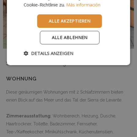
FRENCH
Cookie-Richtlinie zu.
Más información
DUTCH
ALLE AKZEPTIEREN
ALLE ABLEHNEN
DETAILS ANZEIGEN
Sant Salvador Hostatgeria
WOHNUNG
Diese geräumigen Wohnungen mit 2 Schlafzimmern bieten
einen Blick auf das Meer und das Tal der Sierra de Levante.
Zimmerausstattung
: Wohnbereich, Heizung, Dusche,
Haartrockner, Toilette, Badezimmer, Fernseher,
Tee-/Kaffeekocher, Minikühlschrank, Küchenutensilien,