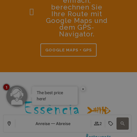
einfach,
berechnen Sie
Ihre Route mit
Google Maps und
dem GPS-
Navigator.
GOOGLE MAPS + GPS
1
×
The best price
here!
Anreise — Abreise
2